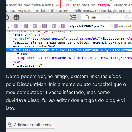
Como podem ver, no artigo, existem links incluídos
pelo DiscountMan. Inicialmente eu até suspeitei que o
meu computador tivesse infectado, mas como
duvidava disso, fui ao editor dos artigos do blog e vi
isto: